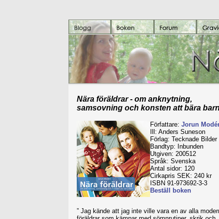
Nära föräldrar - om anknytning,
samsovning och konsten att bära bar
Författare:
Jorun Modé
Ill: Anders Suneson
Förlag: Tecknade Bilder
Bandtyp: Inbunden
Utgiven: 200512
Språk: Svenska
Antal sidor: 120
Cirkapris SEK: 240 kr
ISBN 91-973692-3-3
Beställ boken
” Jag kände att jag inte ville vara en av alla mode
föräldrar som kämpar med sömnrutiner, skrik och