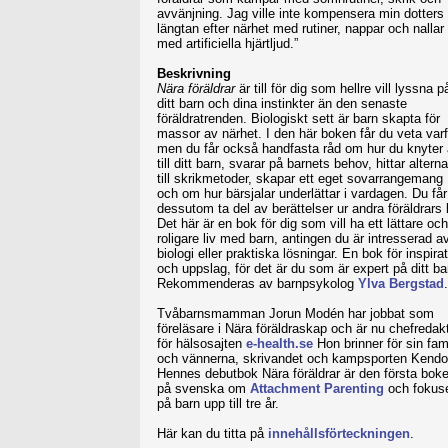
avvänjning. Jag ville inte kompensera min dotters
längtan efter närhet med rutiner, nappar och nallar
med artificiella hjärtljud.”
Beskrivning
Nära föräldrar
är till för dig som hellre vill lyssna p
ditt barn och dina instinkter än den senaste
föräldratrenden. Biologiskt sett är barn skapta för
massor av närhet. I den här boken får du veta varf
men du får också handfasta råd om hur du knyter
till ditt barn, svarar på barnets behov, hittar alterna
till skrikmetoder, skapar ett eget sovarrangemang
och om hur bärsjalar underlättar i vardagen. Du får
dessutom ta del av berättelser ur andra föräldrars l
Det här är en bok för dig som vill ha ett lättare och
roligare liv med barn, antingen du är intresserad a
biologi eller praktiska lösningar. En bok för inspira
och uppslag, för det är du som är expert på ditt ba
Rekommenderas av barnpsykolog
Ylva Bergstad
.
Tvåbarnsmamman Jorun Modén har jobbat som
föreläsare i Nära föräldraskap och är nu chefredak
för hälsosajten
e-health.se
Hon brinner för sin fami
och vännerna, skrivandet och kampsporten Kendo
Hennes debutbok Nära föräldrar är den första bok
på svenska om
Attachment Parenting
och fokuse
på barn upp till tre år.
Här kan du titta på
innehållsförteckningen
.