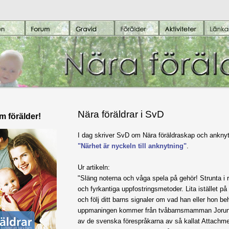
Nära föräldrar i SvD
om förälder!
I dag skriver SvD om Nära föräldraskap och anknytn
"Närhet är nyckeln till anknytning"
.
Ur artikeln:
"Släng noterna och våga spela på gehör! Strunta i 
och fyrkantiga uppfostrings­metoder. Lita istället på 
och följ ditt barns signaler om vad han eller hon ­b
uppmaningen kommer från tvåbarnsmamman Jorun
av de svenska ­förespråkarna av så kallat Attachmen