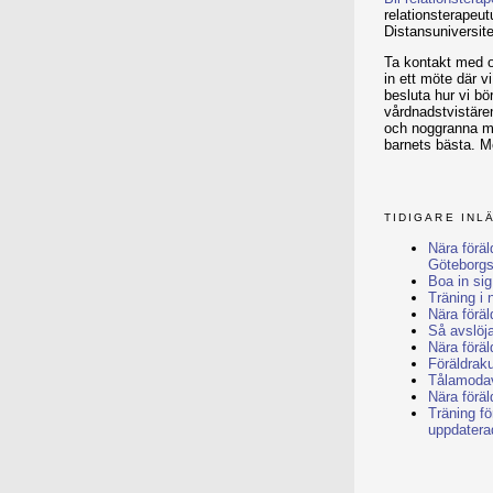
relationsterapeut
Distansuniversite
Ta kontakt med o
in ett möte där v
besluta hur vi bö
vårdnadstvistären
och noggranna med
barnets bästa. M
TIDIGARE INL
Nära föräld
Göteborg
Boa in sig
Träning i
Nära förä
Så avslöja
Nära föräl
Föräldraku
Tålamoda
Nära förä
Träning fö
uppdatera