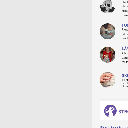
Här 
aktue
före
föräl
FO
Äntl
vill
amni
LÄ
Alla
bärsj
för f
SK
Vill 
och 
sida
Bli relationsterap