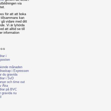
utbildningen via
tet.
ss för att att boka
i tillsammans kan
r gå vidare med ditt
de. Vi är lyhörda
 att alltid se till
er information
ÄGG
rar i
sposten
 nionde månaden
ldraskap i Expressen
r du gravida
drar i SvD
rser och time out
v Åka
ldrar på BVC
r gravida nu
d