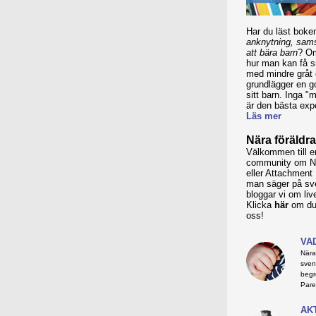
Har du läst bok
anknytning, sam
att bära barn
? Om
hur man kan få s
med mindre gråt
grundlägger en 
sitt barn. Inga "
är den bästa expe
Läs mer
Nära föräldra
Välkommen till 
community om Nä
eller Attachment
man säger på sve
bloggar vi om liv
Klicka
här
om du 
oss!
VA
Nära
sven
begr
Pare
AK