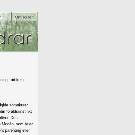
ing i artikeln
rigida sömnkurer
din föräldrainstinkt
ehöver. Den
 Modén, som är en
t parenting eller