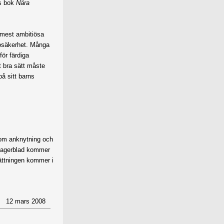
es bok
Nära
 mest ambitiösa
en osäkerhet. Många
för färdiga
t bra sätt måste
å sitt barns
 om anknytning och
 Lagerblad kommer
sättningen kommer i
12 mars 2008