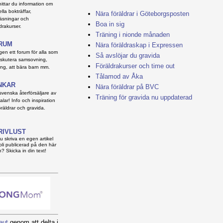
hittar du information om
lla bokträffar,
Nära föräldrar i Göteborgsposten
läsningar och
Boa in sig
drakurser.
Träning i nionde månaden
RUM
Nära föräldraskap i Expressen
igen ett forum för alla som
Så avslöjar du gravida
 diskutera samsovning,
Föräldrakurser och time out
ng, att bära barn mm.
Tålamod av Åka
NKAR
Nära föräldrar på BVC
 svenska återförsäljare av
Träning för gravida nu uppdaterad
alar! Info och inspiration
öräldrar och gravida.
RIVLUST
du skriva en egen artikel
bli publicerad på den här
n? Skicka in din text!
eut
genom att delta i