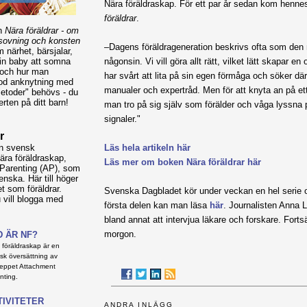
Nära föräldraskap. För ett par år sedan kom henn
föräldrar
.
en
Nära föräldrar - om
sovning och konsten
–Dagens föräldrageneration beskrivs ofta som den
 närhet, bärsjalar,
någonsin. Vi vill göra allt rätt, vilket lätt skapar 
in baby att somna
 och hur man
har svårt att lita på sin egen förmåga och söker där
god anknytning med
manualer och expert­råd. Men för att knyta an på et
metoder" behövs - du
rten på ditt barn!
man tro på sig själv som förälder och våga lyssna p
signaler."
r
Läs hela artikeln här
en svensk
ra föräldraskap,
Läs mer om boken Nära föräldrar här
 Parenting (AP), som
nska. Här till höger
et som föräldrar.
Svenska Dagbladet kör under veckan en hel serie
vill blogga med
första delen kan man läsa
här
. Journalisten Anna
bland annat att intervjua läkare och forskare. Fort
morgon.
D ÄR NF?
 föräldraskap är en
sk översättning av
eppet Attachment
nting.
TIVITETER
ANDRA INLÄGG