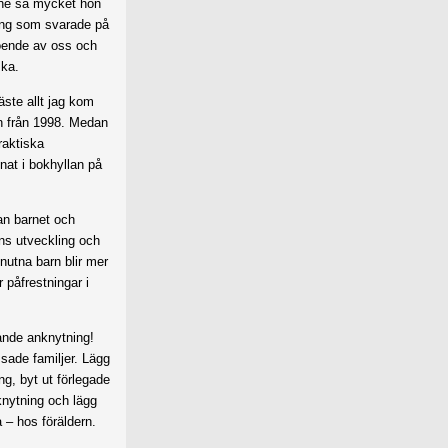
nne så mycket hon
ing som svarade på
roende av oss och
ska.
äste allt jag kom
n från 1998. Medan
raktiska
at i bokhyllan på
an barnet och
ans utveckling och
nutna barn blir mer
r påfrestningar i
ande anknytning!
ssade familjer. Lägg
g, byt ut förlegade
nytning och lägg
 – hos föräldern.