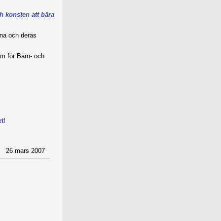
h konsten att bära
na och deras
um för Barn- och
et
!
26 mars 2007