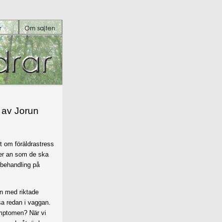
r av Jorun
 om föräldrastress
ter an som de ska
sbehandling på
in med riktade
sa redan i vaggan.
mptomen? När vi