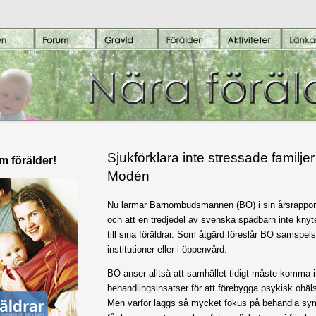
Sjukförklara inte stressade familje
om förälder!
Modén
Nu larmar Barnombudsmannen (BO) i sin årsrapport
och att en tredjedel av svenska spädbarn inte kny
till sina föräldrar. Som åtgärd föreslår BO samspel
institutioner eller i öppenvård.
BO anser alltså att samhället tidigt måste komma 
behandlingsinsatser för att förebygga psykisk ohäl
Men varför läggs så mycket fokus på behandla sy