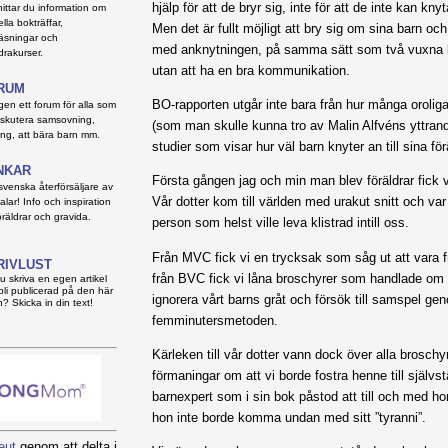
hjälp för att de bryr sig, inte för att de inte kan knyt
hittar du information om
lla bokträffar,
Men det är fullt möjligt att bry sig om sina barn oc
läsningar och
med anknytningen, på samma sätt som två vuxna 
drakurser.
utan att ha en bra kommunikation.
RUM
BO-rapporten utgår inte bara från hur många oroliga 
igen ett forum för alla som
 diskutera samsovning,
(som man skulle kunna tro av Malin Alfvéns yttran
ng, att bära barn mm.
studier som visar hur väl barn knyter an till sina för
NKAR
Första gången jag och min man blev föräldrar fick 
 svenska återförsäljare av
Vår dotter kom till världen med urakut snitt och var 
alar! Info och inspiration
öräldrar och gravida.
person som helst ville leva klistrad intill oss.
Från MVC fick vi en trycksak som såg ut att vara f
RIVLUST
från BVC fick vi låna broschyrer som handlade om h
du skriva en egen artikel
bli publicerad på den här
ignorera vårt barns gråt och försök till samspel ge
n? Skicka in din text!
femminutersmetoden.
Kärleken till vår dotter vann dock över alla broschyr
förmaningar om att vi borde fostra henne till själv
barnexpert som i sin bok påstod att till och med ho
hon inte borde komma undan med sitt ”tyranni”.
eut
genom att delta i