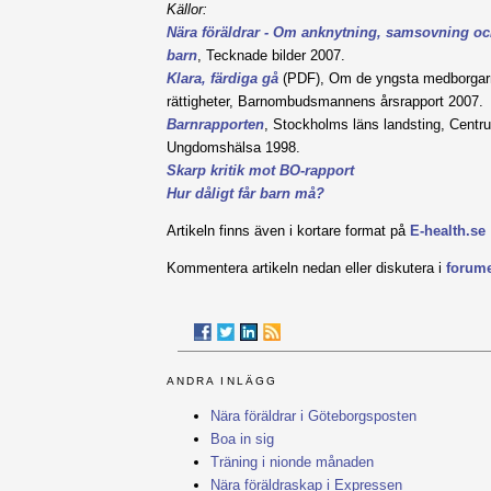
Källor:
Nära föräldrar - Om anknytning, samsovning oc
barn
, Tecknade bilder 2007.
Klara, färdiga gå
(PDF), Om de yngsta medborgar
rättigheter, Barnombudsmannens årsrapport 2007.
Barnrapporten
, Stockholms läns landsting, Centr
Ungdomshälsa 1998.
Skarp kritik mot BO-rapport
Hur dåligt får barn må?
Artikeln finns även i kortare format på
E-health.se
Kommentera artikeln nedan eller diskutera i
forum
ANDRA INLÄGG
Nära föräldrar i Göteborgsposten
Boa in sig
Träning i nionde månaden
Nära föräldraskap i Expressen