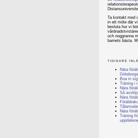
relationsterapeut
Distansuniversite
Ta kontakt med o
in ett möte där v
besluta hur vi bö
vårdnadstvistären
och noggranna med
barnets bästa. M
TIDIGARE INL
Nära föräld
Göteborg
Boa in sig
Träning i
Nära förä
Så avslöja
Nära föräl
Föräldraku
Tålamoda
Nära förä
Träning fö
uppdatera