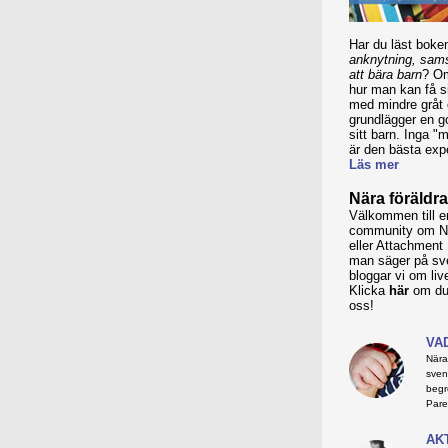
Har du läst bok
anknytning, sam
att bära barn
? Om
hur man kan få s
med mindre gråt
grundlägger en 
sitt barn. Inga "
är den bästa expe
Läs mer
Nära föräldra
Välkommen till 
community om Nä
eller Attachment
man säger på sve
bloggar vi om liv
Klicka
här
om du 
oss!
VA
Nära
sven
begr
Pare
AK