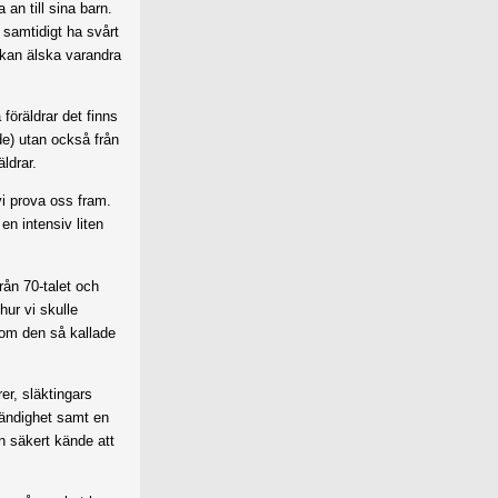
a an till sina barn.
h samtidigt ha svårt
kan älska varandra
föräldrar det finns
de) utan också från
äldrar.
vi prova oss fram.
en intensiv liten
rån 70-talet och
ur vi skulle
nom den så kallade
er, släktingars
ständighet samt en
n säkert kände att