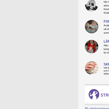
Här 
aktue
före
föräl
FO
Äntl
vill
amni
LÄ
Alla
bärsj
för f
SK
Vill 
och 
sida
Bli relationsterap