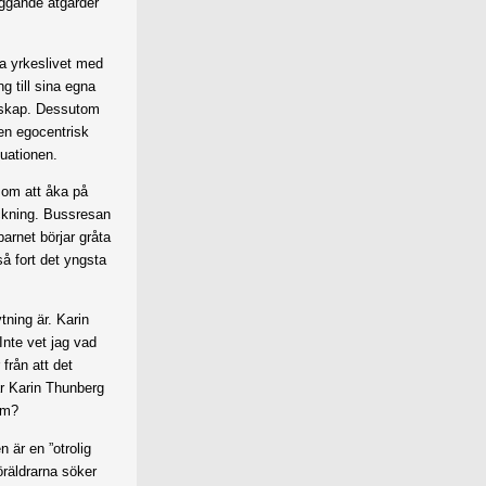
yggande åtgärder
ra yrkeslivet med
g till sina egna
draskap. Dessutom
 en egocentrisk
tuationen.
 som att åka på
ckning. Bussresan
barnet börjar gråta
å fort det yngsta
tning är. Karin
Inte vet jag vad
 från att det
ar Karin Thunberg
om?
 är en ”otrolig
öräldrarna söker