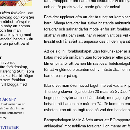
får larmrapporter om barnfetma diskuterar vi föreb
och det är precis vad vi borde göra här också.
en
Nära föräldrar - om
Föräldrar upplever ofta att det är tungt att kombine
sovning och konsten
 närhet, bärsjalar,
barn. Många föräldrar har själva bristande anknytnin
in baby att somna
föräldrar och saknar därför modeller för sitt föräl
 och hur man
god anknytning med
skaffar vi ofta barn sent, när vi redan vant oss vid
metoder" behövs - du
livsstil och får svårt att anpassa oss till den nya si
rten på ditt barn!
Att ge sig in i föräldraskapet utan förkunskaper är
kalas med två småbarn utan förberedelser eller pa
r
en svensk
blir en pina för att barnen blir rastlösa, födelsedags
ra föräldraskap,
för att vi glömde presenten och vi måste åka hem s
 Parenting (AP), som
barnet bajsar på sig.
nska. Här till höger
et som föräldrar.
vill blogga med
Ibland vet man över huvud taget inte vet vad ankny
Thunberg skriver följande den 20 mars på SvD.se:”
begreppet ’knyter an’ innebär i detalj, men jag utgår
D ÄR NF?
betyder att barnen inte mår bra.”Varför kommenter
 föräldraskap är en
sk översättning av
nyheten utan att ha tagit reda på vad den handlar 
eppet Attachment
nting.
Barnpsykologen Malin Alfvén anser att BO-rapporten
anklagelse” mot nyblivna föräldrar. Hon menar att f
TIVITETER