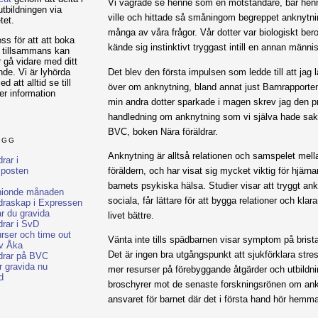
Vi vägrade se henne som en motståndare, bar he
utbildningen via
ville och hittade så småningom begreppet anknytn
tet.
många av våra frågor. Vår dotter var biologiskt be
ss för att att boka
kände sig instinktivt tryggast intill en annan männi
i tillsammans kan
r gå vidare med ditt
Det blev den första impulsen som ledde till att jag l
de. Vi är lyhörda
 att alltid se till
över om anknytning, bland annat just Barnrapporte
er information
min andra dotter sparkade i magen skrev jag den p
handledning om anknytning som vi själva hade sakn
BVC, boken Nära föräldrar.
ÄGG
Anknytning är alltså relationen och samspelet mell
rar i
sposten
föräldern, och har visat sig mycket viktig för hjärn
barnets psykiska hälsa. Studier visar att tryggt ank
 nionde månaden
sociala, får lättare för att bygga relationer och klara
ldraskap i Expressen
r du gravida
livet bättre.
drar i SvD
rser och time out
Vänta inte tills spädbarnen visar symptom på brist
v Åka
Det är ingen bra utgångspunkt att sjukförklara stre
ldrar på BVC
r gravida nu
mer resurser på förebyggande åtgärder och utbildnin
d
broschyrer mot de senaste forskningsrönen om ank
ansvaret för barnet där det i första hand hör hemma